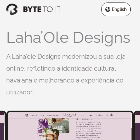
Skip
English
to
content
Laha’Ole Designs
A Laha’ole Designs modernizou a sua loja
online, refletindo a identidade cultural
havaiana e melhorando a experiência do
utilizador.