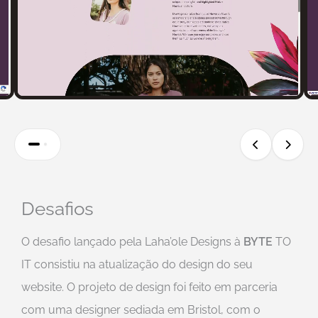
Desafios
O desafio lançado pela Laha’ole Designs à
BYTE
TO
IT
consistiu na atualização do design do seu
website. O projeto de design foi feito em parceria
com uma designer sediada em Bristol, com o