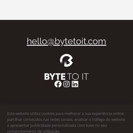
hello@bytetoit.com
Facebook
Instagram
LinkedIn
Livro de Reclamações Eletrónico
Este website utiliza cookies para melhorar a sua experiência online,
partilhar conteúdos nas redes sociais, analisar o tráfego do website
Política de Privacidade
e apresentar publicidade personalizada com base no seu
Termos e Condições
comportamento de utilização.